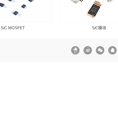
SiC MOSFET
SiC模块
12