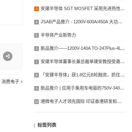
安建半导体 SGT MOSFET 采用先进热性能封装 TOLT, DFN5x6 DSC ，针对大电流高功率应用
3
JSAB产品推介 - 1200V-600A/450A 大功率模块
4
半导体产业新势力
5
新品推介——1200V-140A TO-247Plus-4L IGBT 单管
6
安建半导体董事长兼总裁单建安教授受邀出席第35届ISPSD峰会
7
「安建半导体」获1.8亿元B轮融资，抓住半导体功率器件的中国机遇
8
消费电子
新品推介 | 应用于乘用车电驱的750V-340A IGBT
9
港微电子人才领先国际 印证香港研发和创新成果
10
标签列表